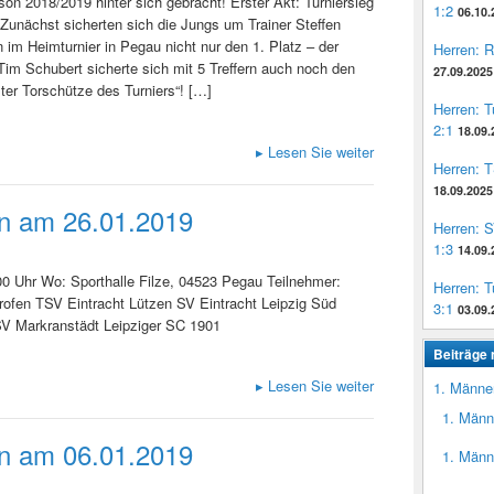
son 2018/2019 hinter sich gebracht! Erster Akt: Turniersieg
1:2
06.10.
Zunächst sicherten sich die Jungs um Trainer Steffen
 im Heimturnier in Pegau nicht nur den 1. Platz – der
Herren: 
im Schubert sicherte sich mit 5 Treffern auch noch den
27.09.2025
ster Torschütze des Turniers“! […]
Herren: 
2:1
18.09.
▸
Lesen Sie weiter
Herren: 
18.09.2025
en am 26.01.2019
Herren: 
1:3
14.09.
0 Uhr Wo: Sporthalle Filze, 04523 Pegau Teilnehmer:
Herren: 
rofen TSV Eintracht Lützen SV Eintracht Leipzig Süd
3:1
03.09.
SV Markranstädt Leipziger SC 1901
Beiträge 
▸
Lesen Sie weiter
1. Männe
1. Männ
en am 06.01.2019
1. Männe