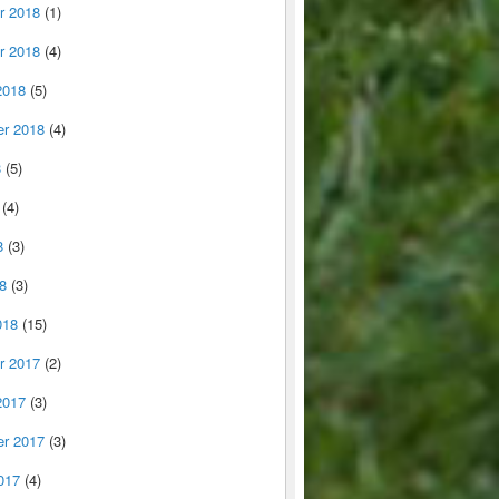
r 2018
(1)
r 2018
(4)
2018
(5)
r 2018
(4)
8
(5)
(4)
8
(3)
8
(3)
018
(15)
r 2017
(2)
2017
(3)
r 2017
(3)
017
(4)