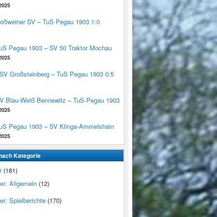
2025
Roßweiner SV – TuS Pegau 1903 1:0
TuS Pegau 1903 – SV 50 Traktor Mochau
2025
TSV Großsteinberg – TuS Pegau 1903 0:5
SV Blau-Weiß Bennewitz – TuS Pegau 1903
2025
TuS Pegau 1903 – SV Klinga-Ammelshain
2025
nach Kategorie
r
(181)
er: Allgemein
(12)
r: Spielberichte
(170)