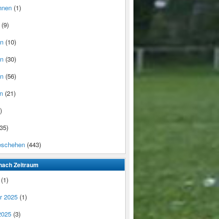
nnen
(1)
(9)
en
(10)
en
(30)
en
(56)
n
(21)
)
35)
eschehen
(443)
nach Zeitraum
(1)
r 2025
(1)
2025
(3)