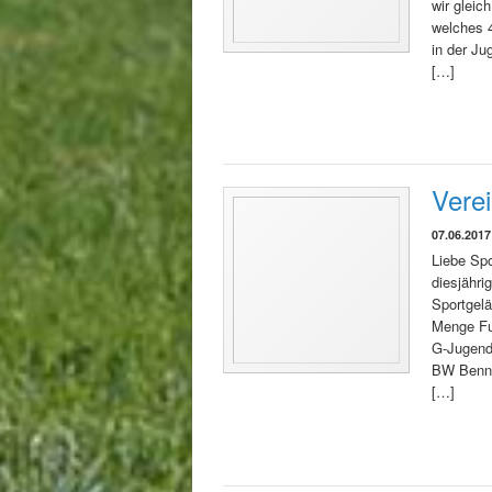
wir gleic
welches 
in der J
[…]
Vere
07.06.2017
Liebe Spo
diesjähri
Sportgelä
Menge Fuß
G-Jugend
BW Benne
[…]