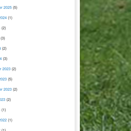
r 2025
(5)
2024
(1)
4
(2)
(3)
4
(2)
4
(3)
r 2023
(2)
2023
(5)
r 2023
(2)
023
(2)
3
(1)
2022
(1)
2
(1)