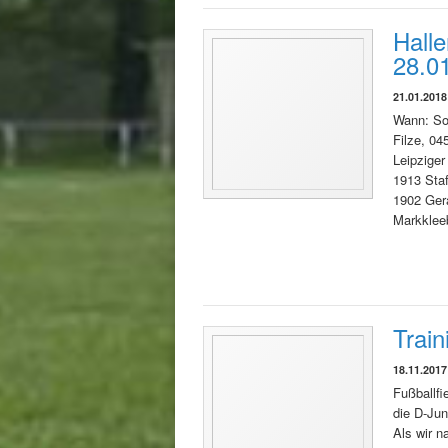
Halle
28.0
21.01.2018
Wann: Son
Filze, 04
Leipzige
1913 Sta
1902 Ger
Markklee
Train
18.11.2017
Fußballfi
die D-Jun
Als wir 