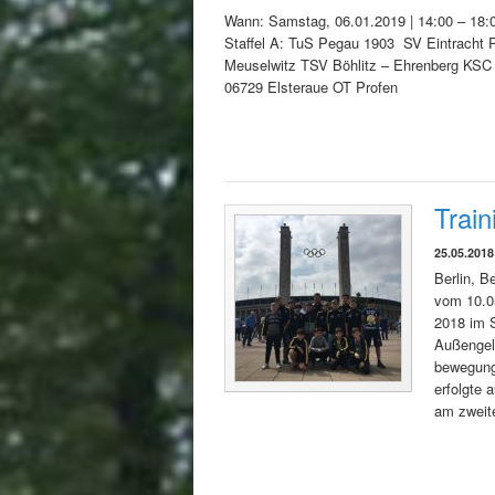
Wann: Samstag, 06.01.2019 | 14:00 – 18:0
Staffel A: TuS Pegau 1903 SV Eintracht 
Meuselwitz TSV Böhlitz – Ehrenberg KS
06729 Elsteraue OT Profen
Train
25.05.2018
Berlin, B
vom 10.0
2018 im 
Außengelä
bewegungs
erfolgte 
am zweit