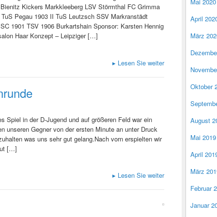
Mai 2020
– Bienitz Kickers Markkleeberg LSV Störmthal FC Grimma
B: TuS Pegau 1903 II TuS Leutzsch SSV Markranstädt
April 202
r SC 1901 TSV 1906 Burkartshain Sponsor: Karsten Hennig
salon Haar Konzept – Leipziger […]
März 202
Dezembe
▸
Lesen Sie weiter
Novembe
Oktober 
nrunde
Septembe
s Spiel in der D-Jugend und auf größeren Feld war ein
August 2
ten unseren Gegner von der ersten Minute an unter Druck
Mai 2019
zuhalten was uns sehr gut gelang.Nach vorn erspielten wir
ut […]
April 201
März 201
▸
Lesen Sie weiter
Februar 
Januar 2