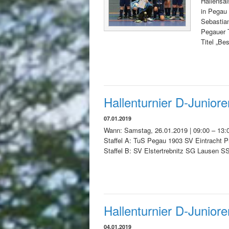
Hallensai
in Pegau 
Sebastian
Pegauer T
Titel „Be
Hallenturnier D-Junior
07.01.2019
Wann: Samstag, 26.01.2019 | 09:00 – 13:0
Staffel A: TuS Pegau 1903 SV Eintracht P
Staffel B: SV Elstertrebnitz SG Lausen S
Hallenturnier D-Junior
04.01.2019