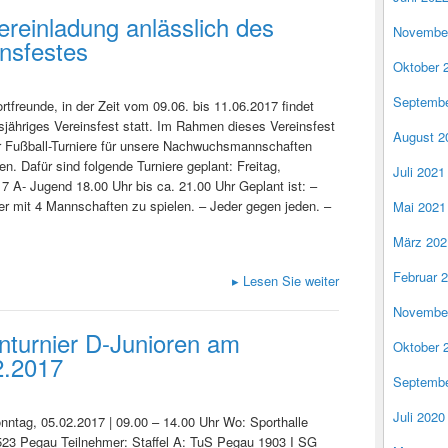
ereinladung anlässlich des
Novembe
nsfestes
Oktober 
Septembe
rtfreunde, in der Zeit vom 09.06. bis 11.06.2017 findet
sjähriges Vereinsfest statt. Im Rahmen dieses Vereinsfest
August 2
ir Fußball-Turniere für unsere Nachwuchsmannschaften
en. Dafür sind folgende Turniere geplant: Freitag,
Juli 2021
7 A- Jugend 18.00 Uhr bis ca. 21.00 Uhr Geplant ist: –
er mit 4 Mannschaften zu spielen. – Jeder gegen jeden. –
Mai 2021
März 202
Februar 
▸
Lesen Sie weiter
Novembe
nturnier D-Junioren am
Oktober 
2.2017
Septembe
Juli 2020
ntag, 05.02.2017 | 09.00 – 14.00 Uhr Wo: Sporthalle
523 Pegau Teilnehmer: Staffel A: TuS Pegau 1903 I SG