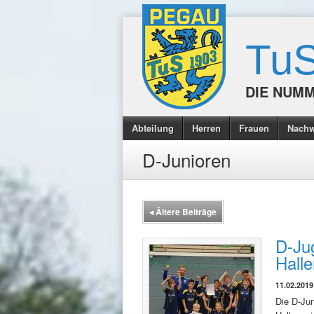
TuS
DIE NUMM
Abteilung
Herren
Frauen
Nach
D-Junioren
◂
Ältere Beiträge
D-Ju
Halle
11.02.2019
Die D-Jun