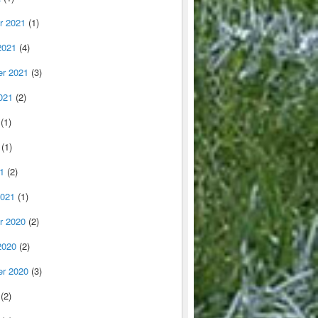
r 2021
(1)
2021
(4)
r 2021
(3)
021
(2)
(1)
(1)
1
(2)
2021
(1)
r 2020
(2)
2020
(2)
r 2020
(3)
(2)