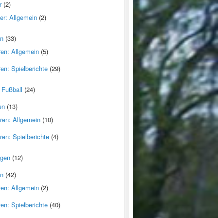
r
(2)
er: Allgemein
(2)
en
(33)
ren: Allgemein
(5)
en: Spielberichte
(29)
 Fußball
(24)
en
(13)
rren: Allgemein
(10)
ren: Spielberichte
(4)
ngen
(12)
en
(42)
ren: Allgemein
(2)
en: Spielberichte
(40)