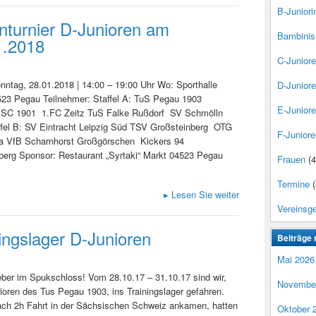
B-Juniori
nturnier D-Junioren am
Bambinis
1.2018
C-Junior
ntag, 28.01.2018 | 14:00 – 19:00 Uhr Wo: Sporthalle
D-Junior
523 Pegau Teilnehmer: Staffel A: TuS Pegau 1903
E-Junior
r SC 1901 1.FC Zeitz TuS Falke Rußdorf SV Schmölln
ffel B: SV Eintracht Leipzig Süd TSV Großsteinberg OTG
F-Juniore
a VfB Scharnhorst Großgörschen Kickers 94
berg Sponsor: Restaurant „Syrtaki“ Markt 04523 Pegau
Frauen
(4
Termine
(
▸
Lesen Sie weiter
Vereinsg
ingslager D-Junioren
Beiträge 
Mai 2026
eber im Spukschloss! Vom 28.10.17 – 31.10.17 sind wir,
Novembe
ioren des Tus Pegau 1903, ins Trainingslager gefahren.
nach 2h Fahrt in der Sächsischen Schweiz ankamen, hatten
Oktober 