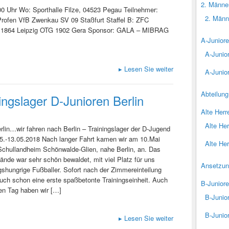
2. Männe
0 Uhr Wo: Sporthalle Filze, 04523 Pegau Teilnehmer:
2. Männ
Profen VfB Zwenkau SV 09 Staßfurt Staffel B: ZFC
C 1864 Leipzig OTG 1902 Gera Sponsor: GALA – MIBRAG
A-Junior
A-Junio
▸
Lesen Sie weiter
A-Junior
Abteilung
ingslager D-Junioren Berlin
Alte Herr
Alte He
erlin…wir fahren nach Berlin – Trainingslager der D-Jugend
5.-13.05.2018 Nach langer Fahrt kamen wir am 10.Mai
Alte Her
Schullandheim Schönwalde-Glien, nahe Berlin, an. Das
nde war sehr schön bewaldet, mit viel Platz für uns
Ansetzu
hungrige Fußballer. Sofort nach der Zimmereinteilung
auch schon eine erste spaßbetonte Trainingseinheit. Auch
B-Junior
en Tag haben wir […]
B-Junio
B-Junior
▸
Lesen Sie weiter