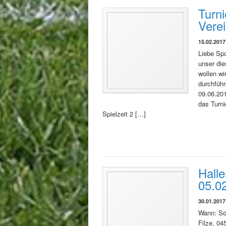
Turni
Verei
15.02.2017
Liebe Spo
unser die
wollen w
durchführ
09.06.201
das Turni
Spielzeit 2 […]
Halle
05.0
30.01.2017
Wann: Son
Filze, 04