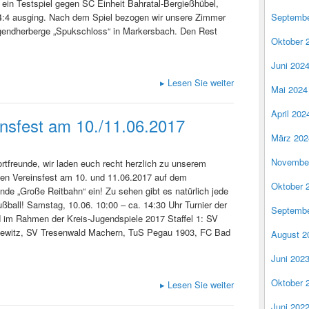
h ein Testspiel gegen SC Einheit Bahratal-Bergießhübel,
4:4 ausging. Nach dem Spiel bezogen wir unsere Zimmer
Septembe
ugendherberge „Spukschloss“ in Markersbach. Den Rest
Oktober 
Juni 202
▸
Lesen Sie weiter
Mai 2024
April 202
insfest am 10./11.06.2017
März 202
Novembe
rtfreunde, wir laden euch recht herzlich zu unserem
gen Vereinsfest am 10. und 11.06.2017 auf dem
Oktober 
nde „Große Reitbahn“ ein! Zu sehen gibt es natürlich jede
ball! Samstag, 10.06. 10:00 – ca. 14:30 Uhr Turnier der
Septembe
 im Rahmen der Kreis-Jugendspiele 2017 Staffel 1: SV
witz, SV Tresenwald Machern, TuS Pegau 1903, FC Bad
August 2
Juni 202
Oktober 
▸
Lesen Sie weiter
Juni 202