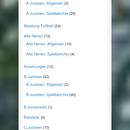
A-Junioren: Allgemein
(5)
A-Junioren: Spielberichte
(29)
Abteilung Fußball
(24)
Alte Herren
(13)
Alte Herren: Allgemein
(10)
Alte Herren: Spielberichte
(4)
Ansetzungen
(12)
B-Junioren
(42)
B-Junioren: Allgemein
(2)
B-Junioren: Spielberichte
(40)
B-Juniorinnen
(1)
Bambinis
(9)
C-Junioren
(10)