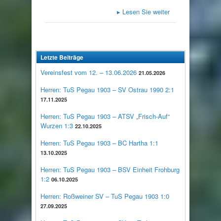
▸
Lesen Sie weiter
Letzte Beiträge
Vereinsfest vom 12. – 13.06.2026
21.05.2026
Herren: TuS Pegau 1903 – SV Ostrau 1990 2:1
17.11.2025
Herren: TuS Pegau 1903 – ATSV „Frisch-Auf“
Wurzen 1:3
22.10.2025
Herren: TuS Pegau 1903 – BC Hartha 1:1
13.10.2025
Herren: TuS Pegau 1903 – BSV Einheit Frohburg
1:2
06.10.2025
Herren: Roßweiner SV – TuS Pegau 1903 1:0
27.09.2025