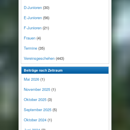
D-Junioren
(30)
E-Junioren
(56)
F-Junioren
(21)
Frauen
(4)
Termine
(35)
Vereinsgeschehen
(443)
Beiträge nach Zeitraum
Mai 2026
(1)
November 2025
(1)
Oktober 2025
(3)
September 2025
(5)
Oktober 2024
(1)
Juni 2024
(2)