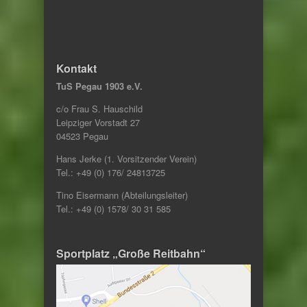
Kontakt
TuS Pegau 1903 e.V.
c/o Frau S. Hauschild
Leipziger Vorstadt 27
04523 Pegau
Hans Jerke (1. Vorsitzender Verein)
Tel.: +49 (0) 176/ 24813725
Tino Eisermann (Abteilungsleiter)
Tel.: +49 (0) 1578/ 30 31 585
Sportplatz „Große Reitbahn“