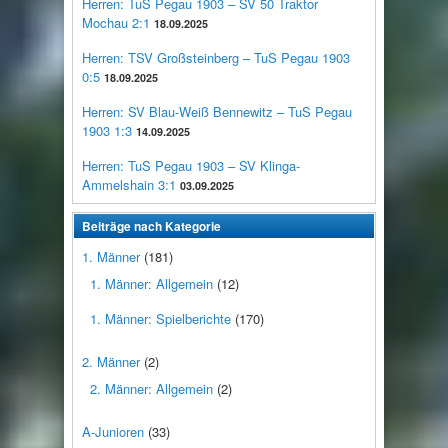
Herren: TuS Pegau 1903 – SV 50 Traktor
Mochau 2:1
18.09.2025
Herren: TSV Großsteinberg – TuS Pegau 1903
0:5
18.09.2025
Herren: SV Blau-Weiß Bennewitz – TuS Pegau
1903 1:3
14.09.2025
Herren: TuS Pegau 1903 – SV Klinga-
Ammelshain 3:1
03.09.2025
Beiträge nach Kategorie
1. Männer
(181)
1. Männer: Allgemein
(12)
1. Männer: Spielberichte
(170)
2. Männer
(2)
2. Männer: Allgemein
(2)
A-Junioren
(33)