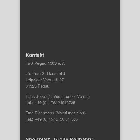
Kontakt
TuS Pegau 1903 e.V.
c/o Frau S. Hauschild
Leipziger Vorstadt 27
04523 Pegau
Hans Jerke (1. Vorsitzender Verein)
Tel.: +49 (0) 176/ 24813725
Tino Eisermann (Abteilungsleiter)
Tel.: +49 (0) 1578/ 30 31 585
Sportplatz „Große Reitbahn“