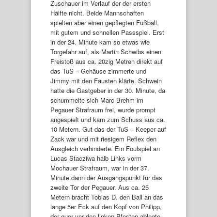
Zuschauer im Verlauf der der ersten
Hälfte nicht. Beide Mannschaften
spielten aber einen gepflegten Fußball,
mit gutem und schnellen Passspiel. Erst
in der 24. Minute kam so etwas wie
Torgefahr auf, als Martin Schwibs einen
Freistoß aus ca. 20zig Metren direkt auf
das TuS – Gehäuse zimmerte und
Jimmy mit den Fäusten klärte. Schwein
hatte die Gastgeber in der 30. Minute, da
schummelte sich Marc Brehm im
Pegauer Strafraum frei, wurde prompt
angespielt und kam zum Schuss aus ca.
10 Metern. Gut das der TuS – Keeper auf
Zack war und mit riesigem Reflex den
Ausgleich verhinderte. Ein Foulspiel an
Lucas Stacziwa halb Links vorm
Mochauer Strafraum, war in der 37.
Minute dann der Ausgangspunkt für das
zweite Tor der Pegauer. Aus ca. 25
Metern bracht Tobias D. den Ball an das
lange 5er Eck auf den Kopf von Philipp,
der quer vor den linken Pfosten ablegte.