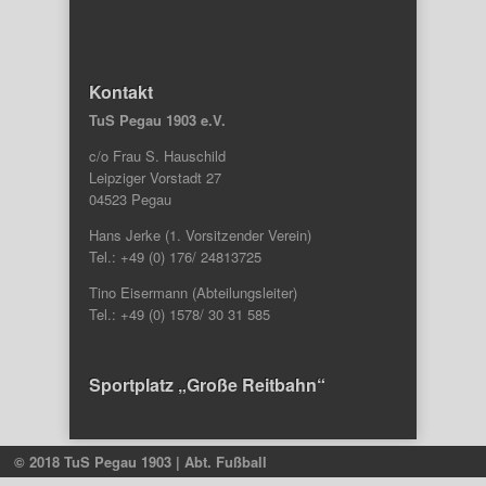
Kontakt
TuS Pegau 1903 e.V.
c/o Frau S. Hauschild
Leipziger Vorstadt 27
04523 Pegau
Hans Jerke (1. Vorsitzender Verein)
Tel.: +49 (0) 176/ 24813725
Tino Eisermann (Abteilungsleiter)
Tel.: +49 (0) 1578/ 30 31 585
Sportplatz „Große Reitbahn“
© 2018 TuS Pegau 1903 | Abt. Fußball