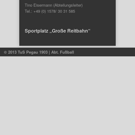
Tino Eisermann (Abteilungsleiter)
Tel.: +49 (0) 1578/ 30 31 585
Sportplatz „Große Reitbahn“
© 2013 TuS Pegau 1903 | Abt. Fußball