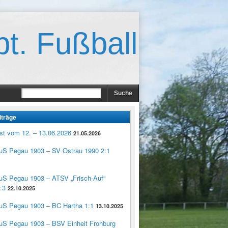
t. Fußball
iträge
st vom 12. – 13.06.2026
21.05.2026
TuS Pegau 1903 – SV Ostrau 1990 2:1
TuS Pegau 1903 – ATSV „Frisch-Auf“
:3
22.10.2025
TuS Pegau 1903 – BC Hartha 1:1
13.10.2025
TuS Pegau 1903 – BSV Einheit Frohburg