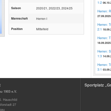
1:2
06.10.
Saison
2020/21, 2022/23, 2024/25
Herren: 
27.09.2025
Mannschaft
Herren I
Herren: 
Position
Mittelfeld
2:1
18.09.
Herren: 
18.09.2025
Herren: 
1:3
14.09.
Herren: 
3:1
03.09.
t
Sportplatz „G
u 1903 e.V.
S. Hauschild
 Vorstadt 27
gau