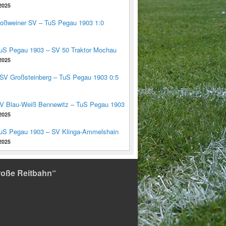
2025
Roßweiner SV – TuS Pegau 1903 1:0
TuS Pegau 1903 – SV 50 Traktor Mochau
2025
TSV Großsteinberg – TuS Pegau 1903 0:5
SV Blau-Weiß Bennewitz – TuS Pegau 1903
2025
TuS Pegau 1903 – SV Klinga-Ammelshain
2025
roße Reitbahn“