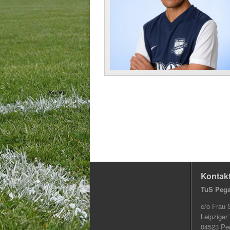
Kontak
TuS Pega
c/o Frau 
Leipziger
04523 Pe