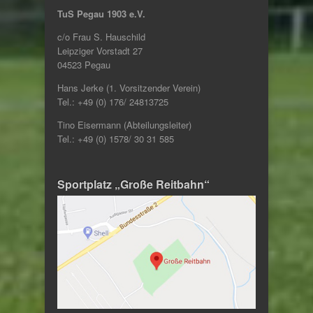
TuS Pegau 1903 e.V.
c/o Frau S. Hauschild
Leipziger Vorstadt 27
04523 Pegau
Hans Jerke (1. Vorsitzender Verein)
Tel.: +49 (0) 176/ 24813725
Tino Eisermann (Abteilungsleiter)
Tel.: +49 (0) 1578/ 30 31 585
Sportplatz „Große Reitbahn“