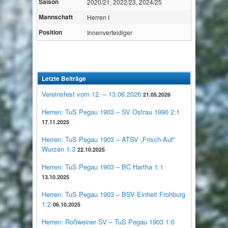
Saison
2020/21, 2022/23, 2024/25
Mannschaft
Herren I
Position
Innenverteidiger
Letzte Beiträge
Vereinsfest vom 12. – 13.06.2026
21.05.2026
Herren: TuS Pegau 1903 – SV Ostrau 1990 2:1
17.11.2025
Herren: TuS Pegau 1903 – ATSV „Frisch-Auf“
Wurzen 1:3
22.10.2025
Herren: TuS Pegau 1903 – BC Hartha 1:1
13.10.2025
Herren: TuS Pegau 1903 – BSV Einheit Frohburg
1:2
06.10.2025
Herren: Roßweiner SV – TuS Pegau 1903 1:0