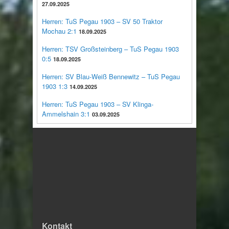
27.09.2025
Herren: TuS Pegau 1903 – SV 50 Traktor
Mochau 2:1
18.09.2025
Herren: TSV Großsteinberg – TuS Pegau 1903
0:5
18.09.2025
Herren: SV Blau-Weiß Bennewitz – TuS Pegau
1903 1:3
14.09.2025
Herren: TuS Pegau 1903 – SV Klinga-
Ammelshain 3:1
03.09.2025
Kontakt